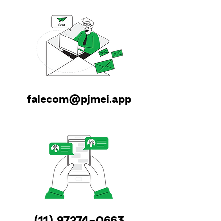
falecom@pjmei.app
(11) 97274-0663