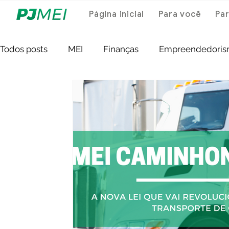
Página inicial
Para você
Par
Todos posts
MEI
Finanças
Empreendedori