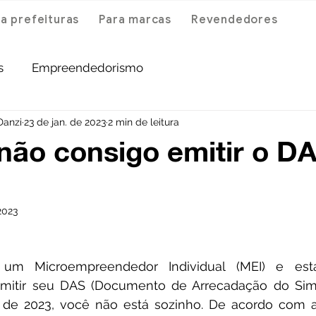
a prefeituras
Para marcas
Revendedores
s
Empreendedorismo
Danzi
23 de jan. de 2023
2 min de leitura
não consigo emitir o D
2023
 emitir seu DAS (Documento de Arrecadação do Simp
o de 2023, você não está sozinho. De acordo com a