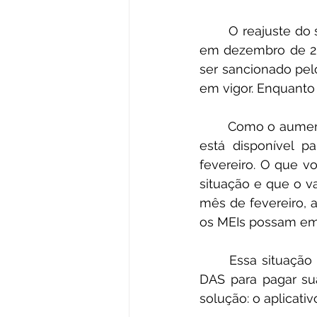
	O reajuste do salário mínimo para R$ 1.320 foi aprovado pelo Congresso Nacional 
em dezembro de 202
ser sancionado pelo
em vigor. Enquanto 
	Como o aumento do salário mínimo ainda não foi oficializado, o site do PGMEI não 
está disponível p
fevereiro. O que v
situação e que o va
mês de fevereiro, 
os MEIs possam em
	Essa situação pode causar transtornos para muitos MEIs, que precisam emitir os 
DAS para pagar sua
solução: o aplicativ