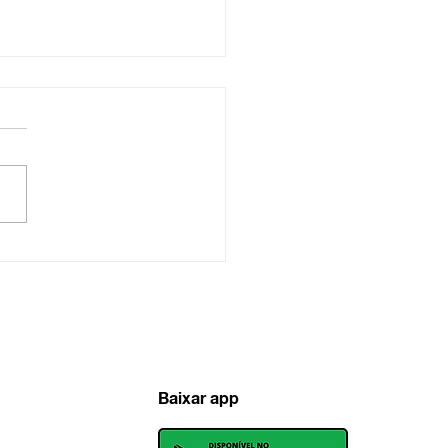
ados na administração
MEI
Baixar app