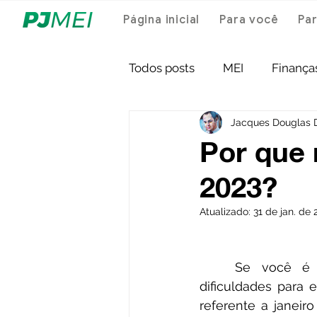
Página inicial
Para você
Par
Todos posts
MEI
Finança
Jacques Douglas 
Por que 
2023?
Atualizado:
31 de jan. de 
	Se você é um Microempreendedor Individual (MEI) e está enfrentando 
dificuldades para
referente a janeir