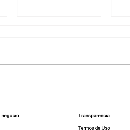
Saiba tudo sobre o MEI
Cuid
com o PJMEI
do 
 negócio
Transparência
Termos de Uso