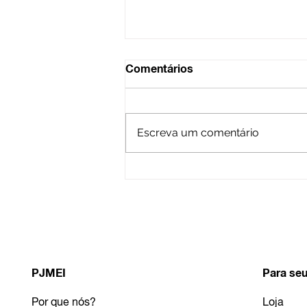
Comentários
Escreva um comentário
Como fazer o DASN-SIMEI
2023?
PJMEI
Para seu
Por que nós?
Loja