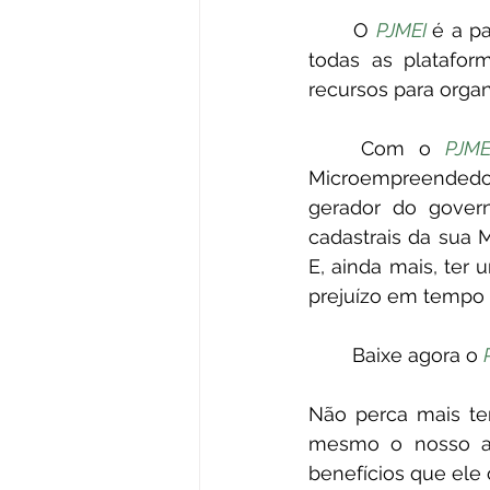
	O 
PJMEI 
é a pa
todas as platafor
recursos para organ
	Com o 
PJME
Microempreendedor 
gerador do governo
cadastrais da sua M
E, ainda mais, ter
prejuízo em tempo r
	Baixe agora o 
Não perca mais te
mesmo o nosso ap
benefícios que ele 