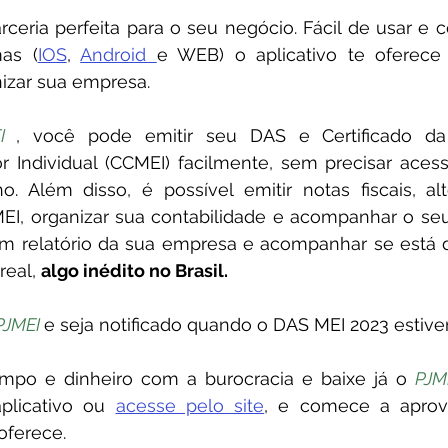
rceria perfeita para o seu negócio. Fácil de usar e 
mas (
IOS
, 
Android 
e WEB) o aplicativo te oferece
izar sua empresa. 
I 
, você pode emitir seu DAS e Certificado da
Individual (CCMEI) facilmente, sem precisar acess
. Além disso, é possível emitir notas fiscais, alt
EI, organizar sua contabilidade e acompanhar o seu 
 um relatório da sua empresa e acompanhar se está 
eal, 
algo inédito no Brasil.
PJMEI 
e seja notificado quando o DAS MEI 2023 estiver
mpo e dinheiro com a burocracia e baixe já o 
PJM
licativo ou 
acesse pelo site
, e comece a aprove
oferece.