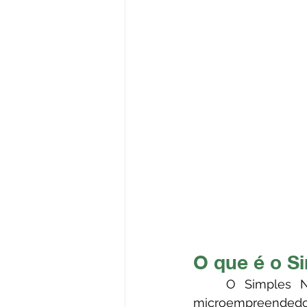
O que é o S
	O Simples Nacional é um sistema de tributação simplificado destinado a 
microempreendedor