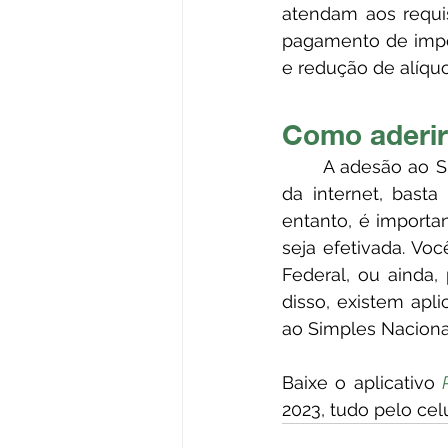
atendam aos requis
pagamento de impos
e redução de alíquo
Como aderir
	A adesão ao Simples Nacional 2023 pode ser feita de forma fácil e rápida através 
da internet, basta
entanto, é importa
seja efetivada. V
Federal, ou ainda,
disso, existem apli
ao Simples Naciona
Baixe o aplicativo 
2023, tudo pelo cel