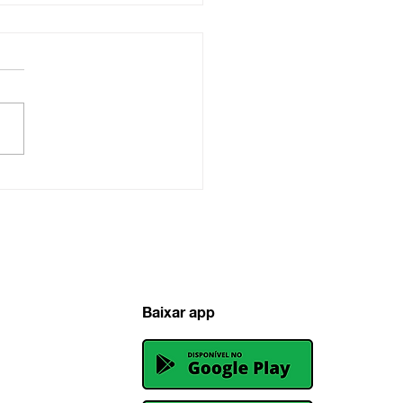
urou o limite do MEI
2022?
Baixar app