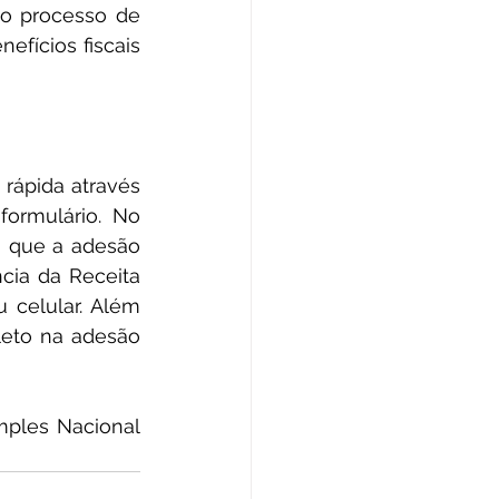
 o processo de 
ícios fiscais 
ormulário. No 
a que a adesão 
ia da Receita 
 celular. Além 
eto na adesão 
mples Nacional 