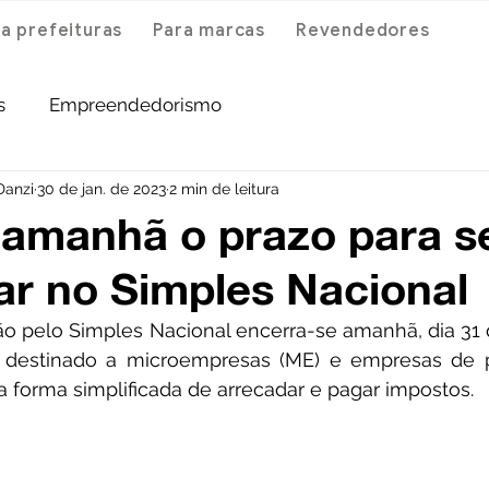
a prefeituras
Para marcas
Revendedores
s
Empreendedorismo
Danzi
30 de jan. de 2023
2 min de leitura
 amanhã o prazo para s
r no Simples Nacional
o pelo Simples Nacional encerra-se amanhã, dia 31 de
 é destinado a microempresas (ME) e empresas de 
 forma simplificada de arrecadar e pagar impostos.