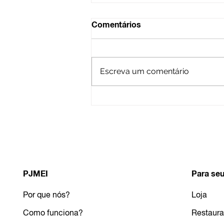
Comentários
Escreva um comentário
Como uma Microempresa
(ME) pode se transformar
em MEI
PJMEI
Para seu
Por que nós?
Loja
Como funciona?
Restaura