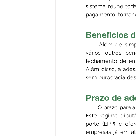
sistema reúne todas
pagamento, tornando
Benefícios 
	Além de simplificar a gestão de suas obrigações, o Simples Nacional oferece 
vários outros ben
fechamento de empr
Além disso, a adesã
sem burocracia des
Prazo de ad
	O prazo para a opção pelo Simples Nacional encerra-se amanhã, dia 31 de janeiro. 
Este regime tribu
porte (EPP) e ofe
empresas já em at