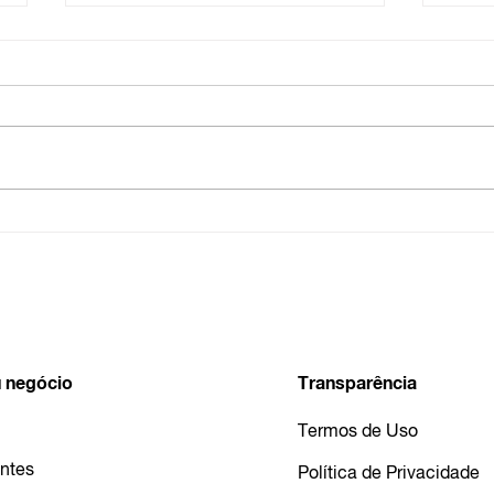
Entenda o
Esto
desenquadramento do MEI:
em 
Regras, limites e como
proceder.
 negócio
Transparência
Termos de Uso
ntes
Política de Privacidade